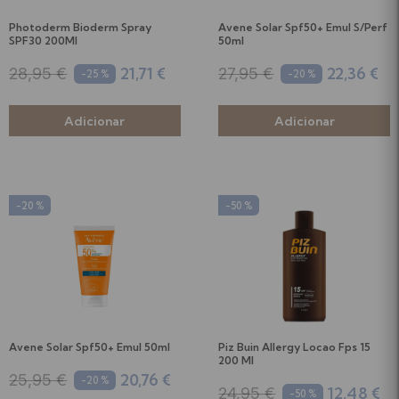
Photoderm Bioderm Spray
Avene Solar Spf50+ Emul S/Perf
SPF30 200Ml
50ml
21,71 €
22,36 €
28,95 €
27,95 €
-25 %
-20 %
-20 %
-50 %
Avene Solar Spf50+ Emul 50ml
Piz Buin Allergy Locao Fps 15
200 Ml
20,76 €
25,95 €
-20 %
12,48 €
24,95 €
-50 %