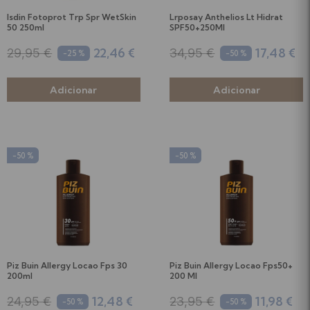
Higiene Oral
Soutiens
Isdin Fotoprot Trp Spr WetSkin
Lrposay Anthelios Lt Hidrat
50 250ml
SPF50+250Ml
Chupetas e Acessórios
Almofadas de Amamentação
22,46 €
17,48 €
29,95 €
34,95 €
-25 %
-50 %
Leites
Testes de Gravidez e Ovulação
Papas, Boiões e Snacks
Suplementos Gravidez e Amamentação
-50 %
-50 %
Biberões e Tetinas
Ver tudo
Acessórios de Alimentação
Perfumes
Piz Buin Allergy Locao Fps 30
Piz Buin Allergy Locao Fps50+
Equipamentos e Acessórios
200ml
200 Ml
12,48 €
11,98 €
24,95 €
23,95 €
-50 %
-50 %
Ver tudo