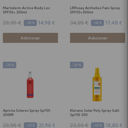
Martiderm Active Body Loc
LRPosay Anthelios Fam Spray
SPF50+ 200ml
SPF50+300ml
14,98 €
17,48 €
29,95 €
34,95 €
-50 %
-50 %
-20 %
-20 %
Apivita Solares Spray Spf50
Klorane Solar Poly Spray Subl
200Ml
Spf30 200
23,96 €
18,80 €
29,95 €
23,50 €
-20 %
-20 %