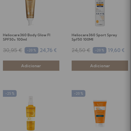
Heliocare360 Body Glow Fl
Heliocare360 Sport Spray
SPF50+ 100ml
Spf50 100Ml
24,76 €
19,60 €
30,95 €
24,50 €
-20 %
-20 %
-25 %
-20 %