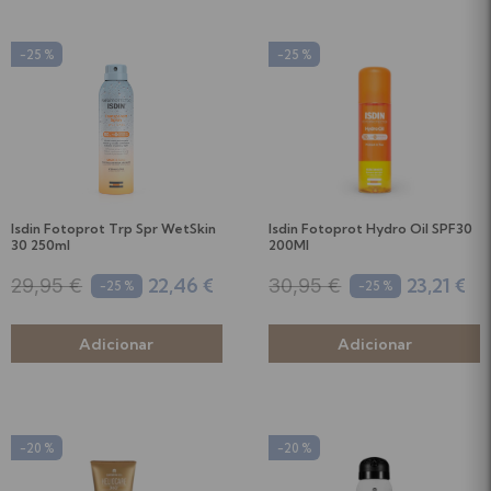
-25 %
-25 %
Isdin Fotoprot Trp Spr WetSkin
Isdin Fotoprot Hydro Oil SPF30
30 250ml
200Ml
22,46 €
23,21 €
29,95 €
30,95 €
-25 %
-25 %
-20 %
-20 %