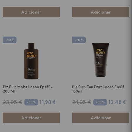
-50 %
-50 %
Piz Buin Moist Locao Fps50+
Piz Buin Tan Prot Locao Fps15
200 Ml
150ml
11,98 €
12,48 €
23,95 €
24,95 €
-50 %
-50 %