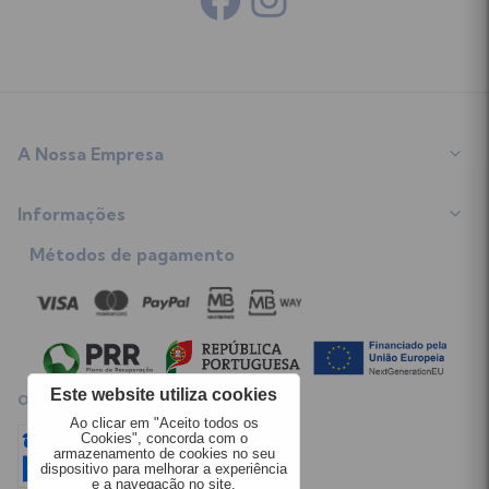
A Nossa Empresa
Sobre Nós
Informações
Programa de Fidelização
Contacte-nos
Métodos de pagamento
Termos e Condições
Mapa do Site
Envios
Opiniões dos Clientes
Trocas e Devoluções
Política de Privacidade
Livro de Reclamações
Regulamento Giveaway
Este website utiliza cookies
OPINIÕES CLIENTES
Política de Cookies
Ao clicar em "Aceito todos os
Cookies", concorda com o
armazenamento de cookies no seu
dispositivo para melhorar a experiência
e a navegação no site.