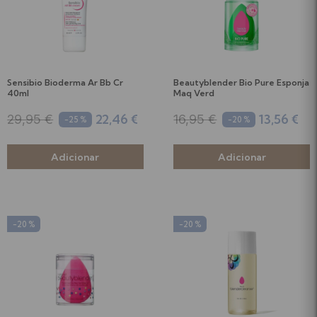
Sensibio Bioderma Ar Bb Cr
Beautyblender Bio Pure Esponja
40ml
Maq Verd
22,46 €
13,56 €
29,95 €
16,95 €
-25 %
-20 %
-20 %
-20 %