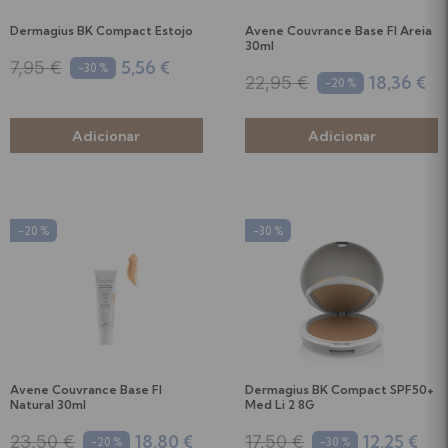
Dermagius BK Compact Estojo
Avene Couvrance Base Fl Areia
30ml
5,56 €
7,95 €
-30 %
18,36 €
22,95 €
-20 %
-20 %
-30 %
Avene Couvrance Base Fl
Dermagius BK Compact SPF50+
Natural 30ml
Med Li 2 8G
18,80 €
12,25 €
23,50 €
17,50 €
-20 %
-30 %