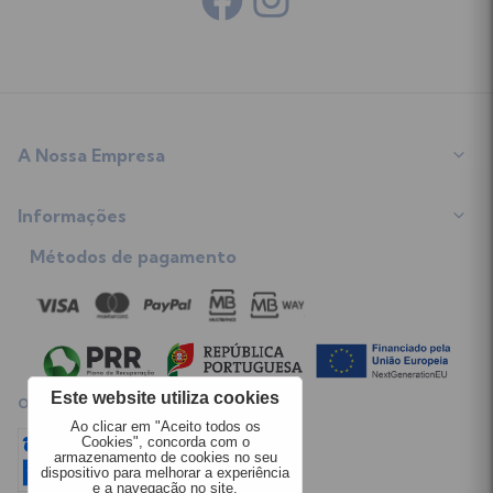
A Nossa Empresa
Sobre Nós
Informações
Programa de Fidelização
Contacte-nos
Métodos de pagamento
Termos e Condições
Mapa do Site
Envios
Opiniões dos Clientes
Trocas e Devoluções
Política de Privacidade
Livro de Reclamações
Regulamento Giveaway
Este website utiliza cookies
OPINIÕES CLIENTES
Política de Cookies
Ao clicar em "Aceito todos os
Cookies", concorda com o
armazenamento de cookies no seu
dispositivo para melhorar a experiência
e a navegação no site.