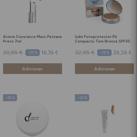
Avene Couvrance Masc Pestana
Isdin Fotoprotector Pó
Preto 7ml
Compacto Tom Bronze SPF50+
10g
16,76 €
26,36 €
20,95 €
32,95 €
-20 %
-20 %
-30 %
-20 %