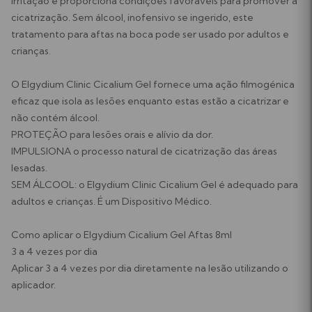
irritação e proporciona condições favoráveis ​​para promover a
cicatrização. Sem álcool, inofensivo se ingerido, este
tratamento para aftas na boca pode ser usado por adultos e
crianças.
O Elgydium Clinic Cicalium Gel fornece uma ação filmogénica
eficaz que isola as lesões enquanto estas estão a cicatrizar e
não contém álcool.
PROTEÇÃO para lesões orais e alívio da dor.
IMPULSIONA o processo natural de cicatrização das áreas
lesadas.
SEM ÁLCOOL: o Elgydium Clinic Cicalium Gel é adequado para
adultos e crianças. É um Dispositivo Médico.
Como aplicar o Elgydium Cicalium Gel Aftas 8ml
3 a 4 vezes por dia
Aplicar 3 a 4 vezes por dia diretamente na lesão utilizando o
aplicador.