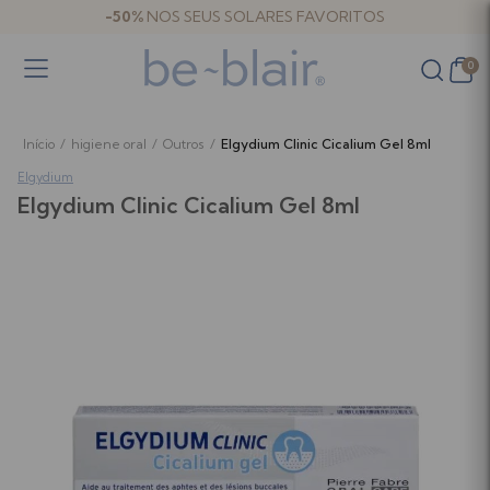
-50%
NOS SEUS SOLARES FAVORITOS
0
Início
/
higiene oral
/
Outros
/
Elgydium Clinic Cicalium Gel 8ml
Elgydium
Elgydium Clinic Cicalium Gel 8ml
Bebé e criança
Bebé e criança
Banho
Amamentação e Bombas Tira-leite
Hidratação
Antiestrias e Reafirmantes
Fraldas, Toalhitas e Muda da Fralda
Malas de Maternidade