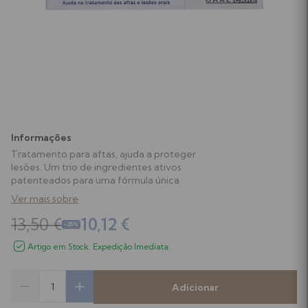
Higiene Oral
Soutiens
Chupetas e Acessórios
Almofadas de Amamentação
Leites
Testes de Gravidez e Ovulação
Papas, Boiões e Snacks
Suplementos Gravidez e Amamentação
Informações
Tratamento para aftas, ajuda a proteger
Biberões e Tetinas
Ver tudo
lesões. Um trio de ingredientes ativos
patenteados para uma fórmula única
Acessórios de Alimentação
Ver mais sobre
13,50 €
10,12 €
-25%
Perfumes
Artigo em Stock. Expedição Imediata.
Equipamentos e Acessórios
Adicionar
Ver tudo